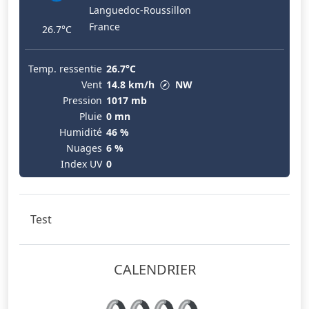
Languedoc-Roussillon
France
26.7°C
Temp. ressentie
26.7°C
Vent
14.8 km/h
NW
Pression
1017 mb
Pluie
0 mn
Humidité
46 %
Nuages
6 %
Index UV
0
Test
CALENDRIER