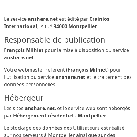
anshare.net
l’identité des différents intervenants dans
le cadre de sa réalisation et de son suivi.
Le service
anshare.net
est édité par
Crainios
International
, situé
34000 Montpellier
.
Responsable de publication
François Milhiet
pour la mise à disposition du service
anshare.net
.
Votre webmaster référent (
François Milhiet
) pour
l'utilisation du service
anshare.net
et le traitement des
données personnelles.
Hébergeur
Les sites
anshare.net
, et le service web sont hébergés
par
Hébergement résidentiel
-
Montpellier
.
Le stockage des données des Utilisateurs est réalisé
sur nos serveurs à Montpellier ainsi que sur des