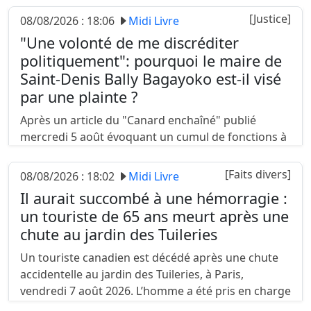
compression du gazoduc transbalkanique. Aucune
[Justice]
08/08/2026 : 18:06
Midi Livre
victime n’a été déplorée....
"Une volonté de me discréditer
politiquement": pourquoi le maire de
Saint-Denis Bally Bagayoko est-il visé
par une plainte ?
Après un article du "Canard enchaîné" publié
mercredi 5 août évoquant un cumul de fonctions à
temps plein à la RATP et en tant qu’élu par Bally
Bagayoko, maire de Saint-Denis, l’association AC !!
[Faits divers]
08/08/2026 : 18:02
Midi Livre
Anti-Corruption a......
Il aurait succombé à une hémorragie :
un touriste de 65 ans meurt après une
chute au jardin des Tuileries
Un touriste canadien est décédé après une chute
accidentelle au jardin des Tuileries, à Paris,
vendredi 7 août 2026. L’homme a été pris en charge
à l’hôpital, mais n’a pas pu être secouru....