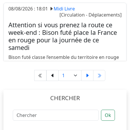
08/08/2026 : 18:01
Midi Livre
[Circulation - Déplacements]
Attention si vous prenez la route ce
week-end : Bison futé place la France
en rouge pour la journée de ce
samedi
Bison futé classe l’ensemble du territoire en rouge
pour cette journée du samedi 8 août dans le sens
des départs comme des retours. Le trafic restera
très dense tout au long du week-end, notamment
en direction de la......
CHERCHER
Ok