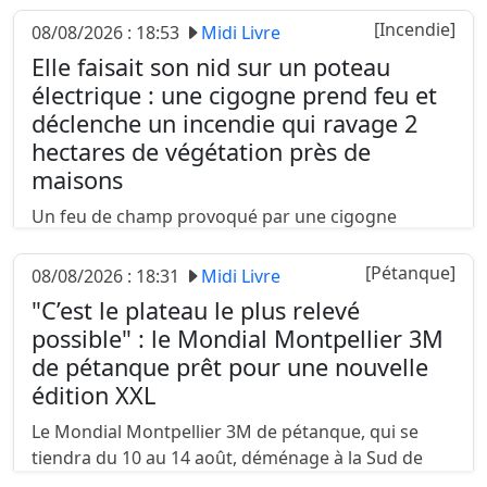
amoureux de notre région. Auprès de Midi Libre,
[Incendie]
08/08/2026 : 18:53
Midi Livre
ces personnalités bien connues se livrent,
Elle faisait son nid sur un poteau
partagent leurs plus......
électrique : une cigogne prend feu et
déclenche un incendie qui ravage 2
hectares de végétation près de
maisons
Un feu de champ provoqué par une cigogne
électrocutée a ravagé deux hectares et privé 180
foyers d’électricité à Montcony (Saône-et-Loire),
[Pétanque]
08/08/2026 : 18:31
Midi Livre
vendredi 7 août 2026. Un départ d’incendie
"C’est le plateau le plus relevé
atypique qui est la conséquence......
possible" : le Mondial Montpellier 3M
de pétanque prêt pour une nouvelle
édition XXL
Le Mondial Montpellier 3M de pétanque, qui se
tiendra du 10 au 14 août, déménage à la Sud de
France Arena et inaugure "L’Odyssée des Nations".