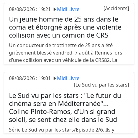
désormais en lice pour Miss France. Le concours
[Accidents]
08/08/2026 : 19:21
Midi Livre
aura lieu courant décembre....
Un jeune homme de 25 ans dans le
coma et éborgné après une violente
collision avec un camion de CRS
Un conducteur de trottinette de 25 ans a été
grièvement blessé vendredi 7 août à Rennes lors
d’une collision avec un véhicule de la CRS82. La
victime, projetée contre une voiture en
stationnement, se trouve dans le coma....
08/08/2026 : 19:01
Midi Livre
[Le Sud vu par les stars]
Le Sud vu par les stars : "Le futur du
cinéma sera en Méditerranée"...
Coline Pinto-Ramos, d’Un si grand
soleil, se sent chez elle dans le Sud
Série Le Sud vu par les stars/Episode 2/6. Ils y
travaillent, y habitent, sont nés ici ou sont tombés