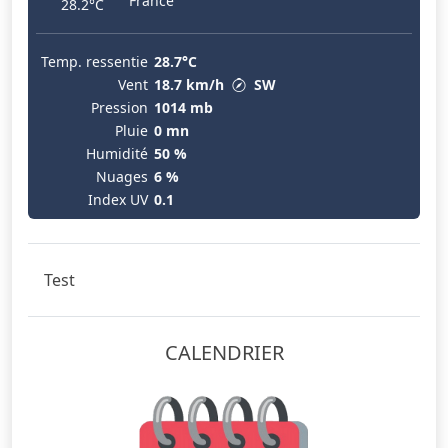
France
28.2°C
Temp. ressentie
28.7°C
Vent
18.7 km/h
SW
Pression
1014 mb
Pluie
0 mn
Humidité
50 %
Nuages
6 %
Index UV
0.1
Test
CALENDRIER