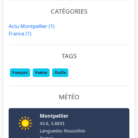
CATÉGORIES
Actu Montpellier
(1)
France
(1)
TAGS
François
Poésie
Ouille
MÉTÉO
Montpellier
43.6, 3.8833
Languedoc-Roussillon