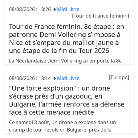
Présentation de cette 10e édition avec son
08/08/2026 : 18:26
Midi Livre
principal organisateur, Marcel......
[Tour de France féminin]
Tour de France féminin, 8e étape : en
patronne Demi Vollering s’impose à
Nice et s’empare du maillot jaune à
une étape de la fin du Tour 2026
La Néerlandaise Demi Vollering a remporté la 8e
étape du Tour de France féminin ce samedi entre
Sisteron et Nice. À la veille de l’arrivée finale le
[Europe]
08/08/2026 : 18:14
Midi Livre
9 août, la lutte pour le maillot jaune est toujours
"Une forte explosion" : un drone
aussi indécise....
s’écrase près d’un gazoduc, en
Bulgarie, l’armée renforce sa défense
face à cette menace inédite
Ce samedi 8 août, un drone a explosé dans un
champ de tournesols en Bulgarie, près de la
frontière roumaine, à un kilomètre d’une station de