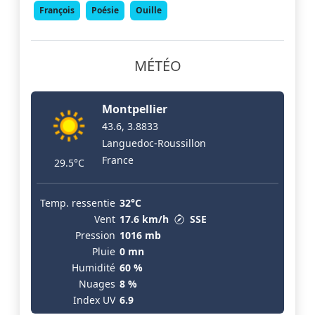
François
Poésie
Ouille
MÉTÉO
Montpellier
43.6, 3.8833
Languedoc-Roussillon
France
29.5°C
Temp. ressentie
32°C
Vent
17.6 km/h
SSE
Pression
1016 mb
Pluie
0 mn
Humidité
60 %
Nuages
8 %
Index UV
6.9