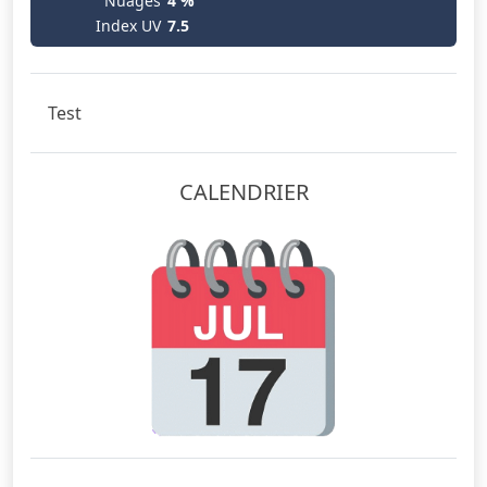
Nuages
4 %
Index UV
7.5
Test
CALENDRIER