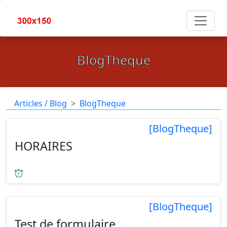
BlogTheque
Articles / Blog
BlogTheque
[BlogTheque]
HORAIRES
[21/06/2024
] ...
[BlogTheque]
Test de formulaire