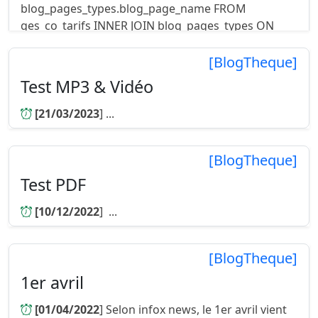
blog_pages_types.blog_page_name FROM
ges_co_tarifs INNER JOIN blog_pages_types ON
blog_pages_types.blog_page_type_id = ges_co_...
[BlogTheque]
Test MP3 & Vidéo
[21/03/2023
] ...
[BlogTheque]
Test PDF
[10/12/2022
] ...
[BlogTheque]
1er avril
[01/04/2022
] Selon infox news, le 1er avril vient