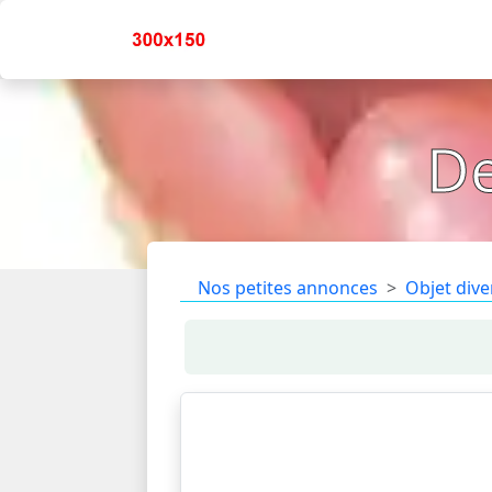
De
Nos petites annonces
Objet dive
Vend dentier
cassé
en parfa