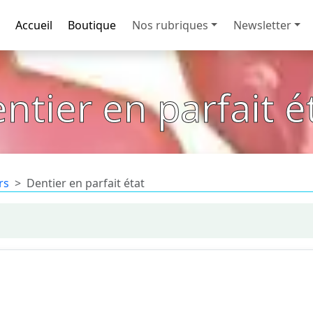
Accueil
Boutique
Nos rubriques
Newsletter
ntier en parfait é
rs
Dentier en parfait état
it état !