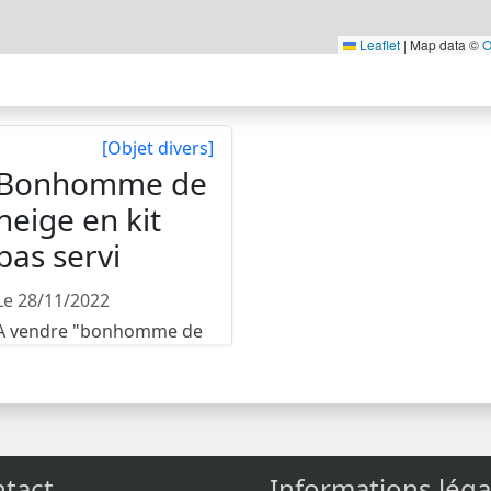
Leaflet
|
Map data ©
O
[Objet divers]
Bonhomme de
neige en kit
pas servi
Le 28/11/2022
A vendre "bonhomme de
neige en kit pas servi".
Pour les petits et les...
tact
Informations léga