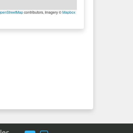
penStreetMap
contributors, Imagery ©
Mapbox
les