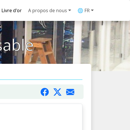
Livre d'or
A propos de nous
🌐 FR
able
tion de nos noms de domaines.