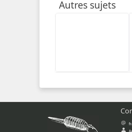
Autres sujets
Con
f
A