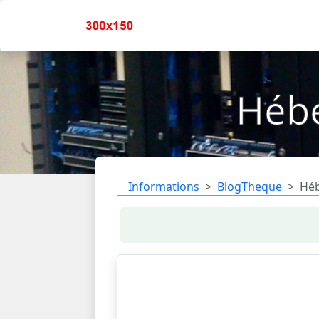
Héb
Informations
BlogTheque
Hé
L’hébergement de nos sites w