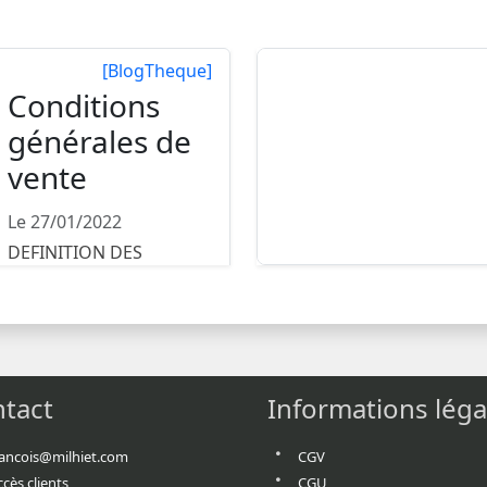
[BlogTheque]
Conditions
générales de
vente
Le 27/01/2022
DEFINITION DES
PARTIES
Entre ,représentée
dûment habilité aux fins
de...
tact
Informations léga
rancois@milhiet.com
CGV
ccès clients
CGU