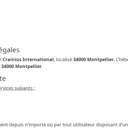
s Générales d’Utilisation encadrent juridiquement l’utilisa
é « le
site
»). Elles constituent le contrat entre
Crainios In
 par votre acceptation de ces CGU.
légales
ar
Crainios International
, localisé
34000 Montpellier
. L’hé
u
34000 Montpellier
.
ite
rvices suivants :
ent depuis n’importe où par tout utilisateur disposant d’un 