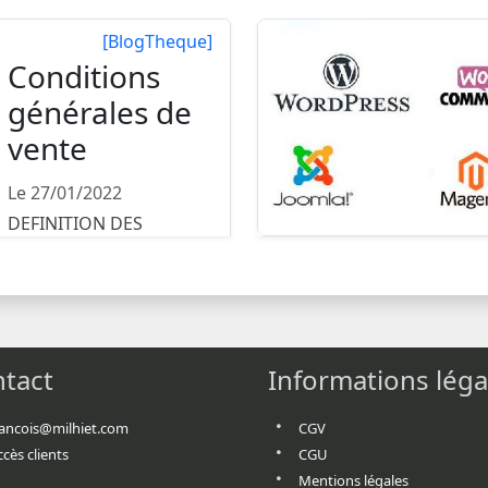
[BlogTheque]
Conditions
générales de
vente
Le 27/01/2022
DEFINITION DES
PARTIES
Entre ,représentée
dûment habilité aux fins
de...
tact
Informations léga
rancois@milhiet.com
CGV
ccès clients
CGU
Mentions légales