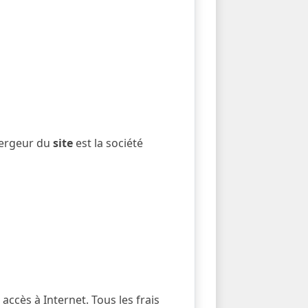
tion des services du
site
ternational
et l’utilisateur.
bergeur du
site
est la société
accès à Internet. Tous les frais