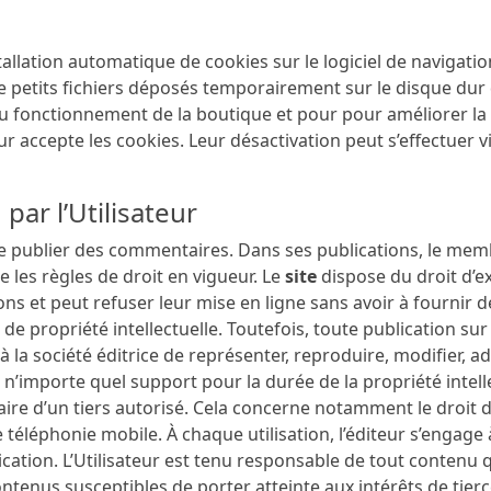
nstallation automatique de cookies sur le logiciel de navigatio
petits fichiers déposés temporairement sur le disque dur de 
u fonctionnement de la boutique et pour pour améliorer la 
teur accepte les cookies. Leur désactivation peut s’effectuer 
 par l’Utilisateur
publier des commentaires. Dans ses publications, le memb
e les règles de droit en vigueur. Le
site
dispose du droit d’e
ions et peut refuser leur mise en ligne sans avoir à fournir 
s de propriété intellectuelle. Toutefois, toute publication sur
 à la société éditrice de représenter, reproduire, modifier, ada
 n’importe quel support pour la durée de la propriété intelle
ire d’un tiers autorisé. Cela concerne notamment le droit d’
e téléphonie mobile. À chaque utilisation, l’éditeur s’enga
ation. L’Utilisateur est tenu responsable de tout contenu qu’
ontenus susceptibles de porter atteinte aux intérêts de tie