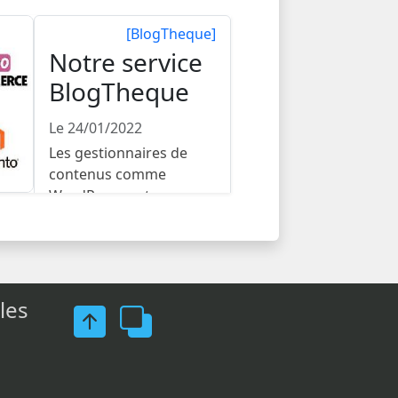
[BlogTheque]
Notre service
BlogTheque
Le 24/01/2022
Les gestionnaires de
contenus comme
WordPress ont
normalement l'avan...
les