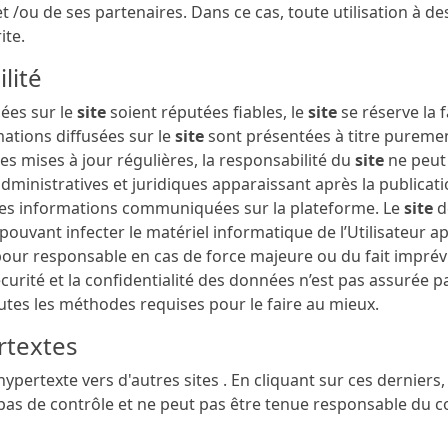
t /ou de ses partenaires. Dans ce cas, toute utilisation à
ite.
lité
iées sur le
site
soient réputées fiables, le
site
se réserve la 
mations diffusées sur le
site
sont présentées à titre puremen
des mises à jour régulières, la responsabilité du
site
ne peut
dministratives et juridiques apparaissant après la publicat
on des informations communiquées sur la plateforme. Le
site
d
ouvant infecter le matériel informatique de l’Utilisateur aprè
pour responsable en cas de force majeure ou du fait imprév
sécurité et la confidentialité des données n’est pas assurée p
tes les méthodes requises pour le faire au mieux.
ertextes
ypertexte vers d'autres sites . En cliquant sur ces derniers, l
 pas de contrôle et ne peut pas être tenue responsable du