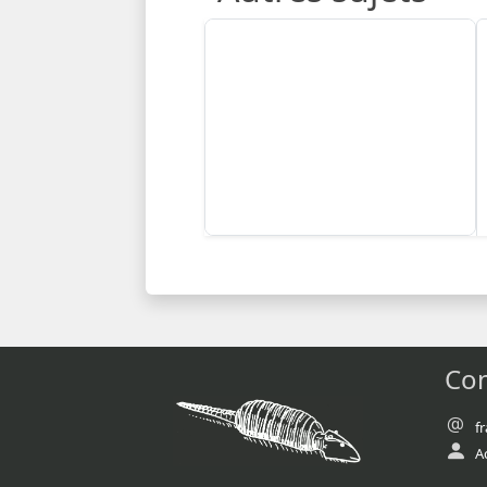
Con
f
A