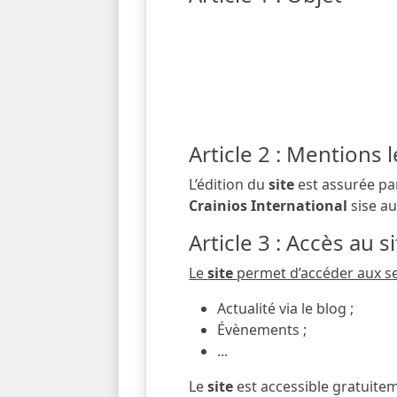
Les présentes CGU ou Condition
anshare.net
(ci-après dénomm
L’accès au site est conditionné
Article 2 : Mentions 
L’édition du
site
est assurée p
Crainios International
sise a
Article 3 : Accès au s
Le
site
permet d’accéder aux se
Actualité via le blog ;
Évènements ;
...
Le
site
est accessible gratuitem