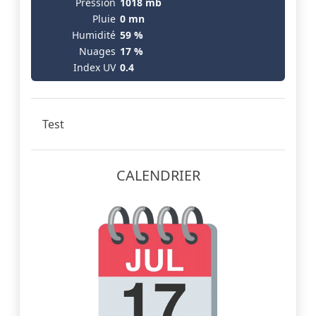
Pression
1018 mb
Pluie
0 mn
Humidité
59 %
Nuages
17 %
Index UV
0.4
Test
CALENDRIER