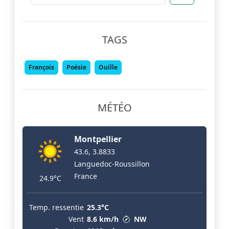
TAGS
François
Poésie
Ouille
MÉTÉO
Montpellier
43.6, 3.8833
Languedoc-Roussillon
France
24.9°C
Temp. ressentie
25.3°C
Vent
8.6 km/h
NW